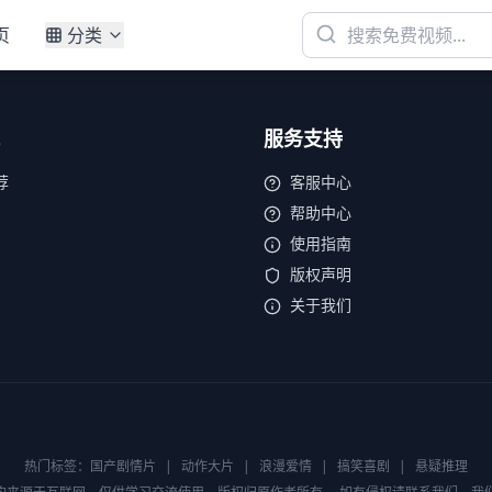
页
分类
服务支持
荐
客服中心
帮助中心
使用指南
版权声明
关于我们
热门标签：
国产剧情片
|
动作大片
|
浪漫爱情
|
搞笑喜剧
|
悬疑推理