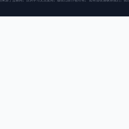
均来源于互联网，仅供学习交流使用，版权归原作者所有。 如有侵权请联系我们，我们